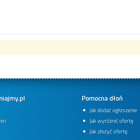
iajmy.pl
Pomocna dłoń
Jak dodać ogłoszenie
min
Jak wyróżnić ofertę
Jak złożyć ofertę