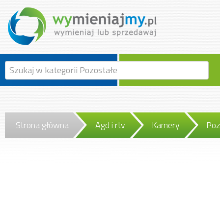
Strona główna
Agd i rtv
Kamery
Poz