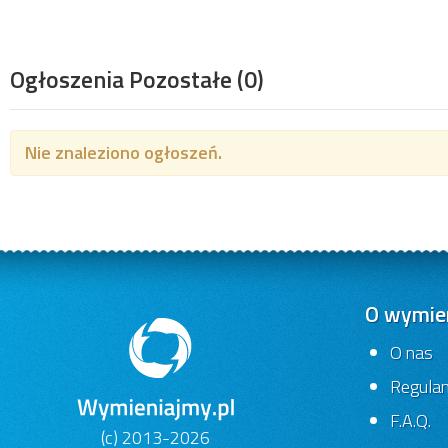
Ogłoszenia Pozostałe
(0)
Nie znaleziono ogłoszeń.
O wymien
O nas
Regula
F.A.Q.
(c) 2013-2026