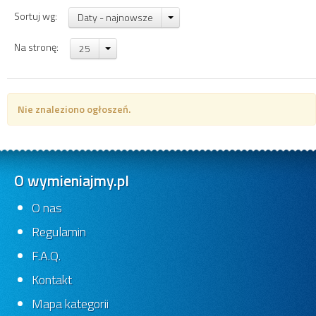
Sortuj wg:
Daty - najnowsze
Na stronę:
25
Nie znaleziono ogłoszeń.
O wymieniajmy.pl
O nas
Regulamin
F.A.Q.
Kontakt
Mapa kategorii