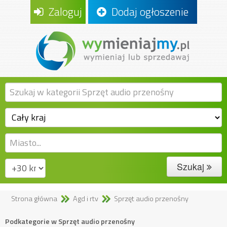
Zaloguj
Dodaj ogłoszenie
Szukaj
Strona główna
Agd i rtv
Sprzęt audio przenośny
Podkategorie w Sprzęt audio przenośny