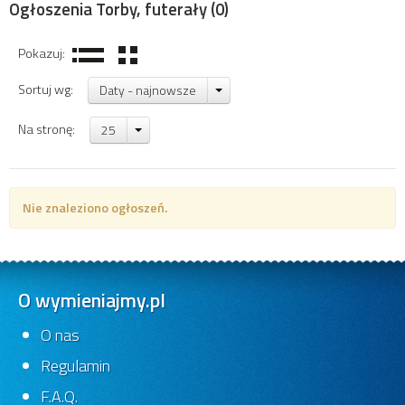
Ogłoszenia Torby, futerały
(0)
Pokazuj:
Sortuj wg:
Daty - najnowsze
Na stronę:
25
Nie znaleziono ogłoszeń.
O wymieniajmy.pl
O nas
Regulamin
F.A.Q.