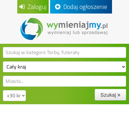
Zaloguj
Dodaj ogłoszenie
Szukaj