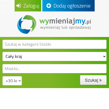
Zaloguj
Dodaj ogłoszenie
Szukaj