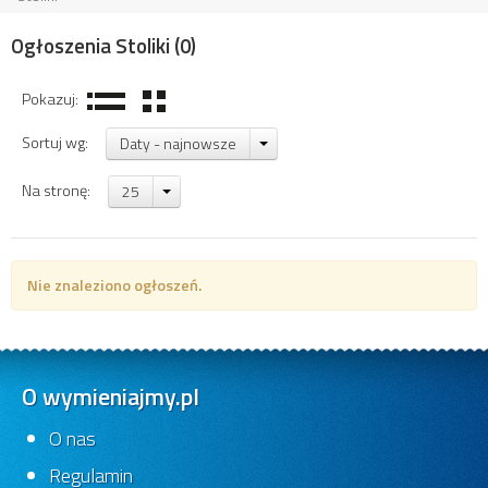
Ogłoszenia Stoliki
(0)
Pokazuj:
Sortuj wg:
Daty - najnowsze
Na stronę:
25
Nie znaleziono ogłoszeń.
O wymieniajmy.pl
O nas
Regulamin