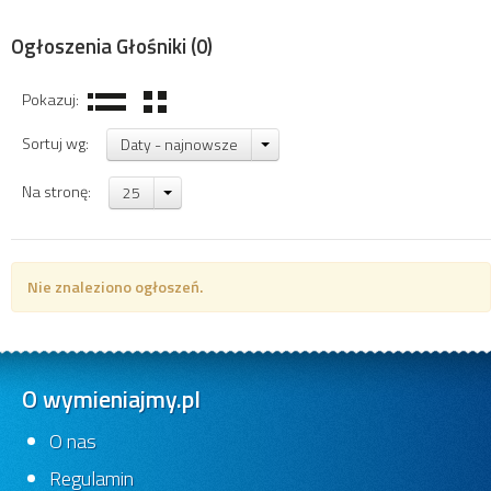
Ogłoszenia Głośniki
(0)
Pokazuj:
Sortuj wg:
Daty - najnowsze
Na stronę:
25
Nie znaleziono ogłoszeń.
O wymieniajmy.pl
O nas
Regulamin