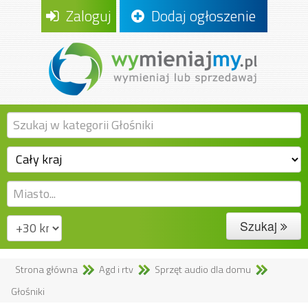
Zaloguj
Dodaj ogłoszenie
Szukaj
Strona główna
Agd i rtv
Sprzęt audio dla domu
Głośniki