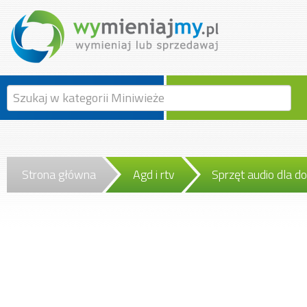
Strona główna
Agd i rtv
Sprzęt audio dla d