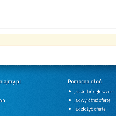
iajmy.pl
Pomocna dłoń
Jak dodać ogłoszenie
min
Jak wyróżnić ofertę
Jak złożyć ofertę