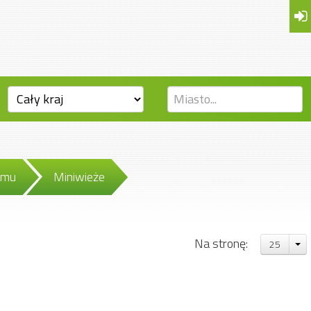
omu
Miniwieże
Na stronę:
25