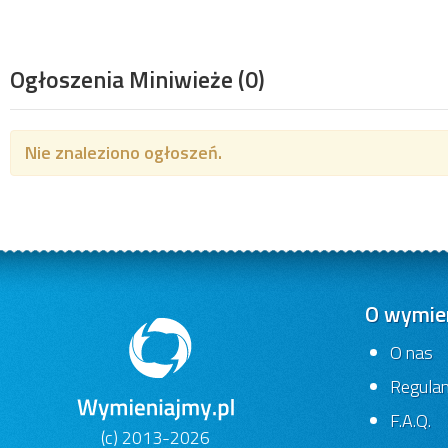
Ogłoszenia Miniwieże
(0)
Nie znaleziono ogłoszeń.
O wymien
O nas
Regula
F.A.Q.
(c) 2013-2026