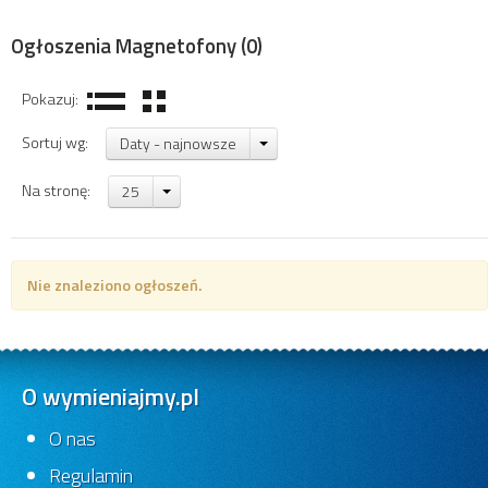
Ogłoszenia Magnetofony
(0)
Pokazuj:
Sortuj wg:
Daty - najnowsze
Na stronę:
25
Nie znaleziono ogłoszeń.
O wymieniajmy.pl
O nas
Regulamin