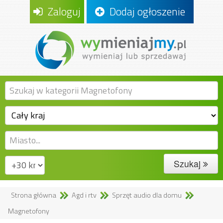
Zaloguj
Dodaj ogłoszenie
Szukaj
Strona główna
Agd i rtv
Sprzęt audio dla domu
Magnetofony