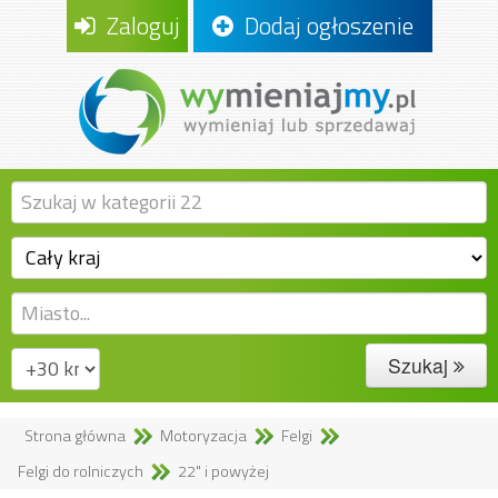
Zaloguj
Dodaj ogłoszenie
Szukaj
Strona główna
Motoryzacja
Felgi
Felgi do rolniczych
22" i powyżej