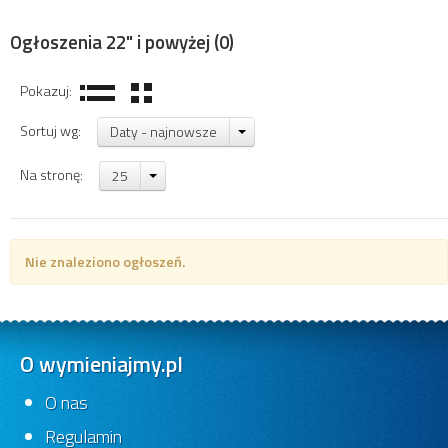
Ogłoszenia 22" i powyżej
(0)
Pokazuj:
Sortuj wg:
Daty - najnowsze
Na stronę:
25
Nie znaleziono ogłoszeń.
O wymieniajmy.pl
O nas
Regulamin