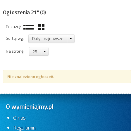
Ogłoszenia 21"
(0)
Pokazuj:
Sortuj wg:
Daty - najnowsze
Na stronę:
25
Nie znaleziono ogłoszeń.
O wymieniajmy.pl
O nas
Regulamin