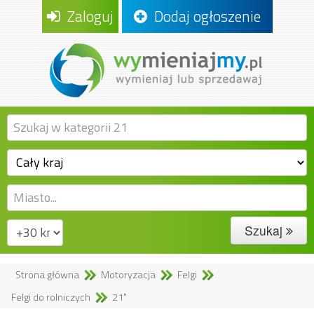
Zaloguj
Dodaj ogłoszenie
Szukaj
Strona główna
Motoryzacja
Felgi
Felgi do rolniczych
21"