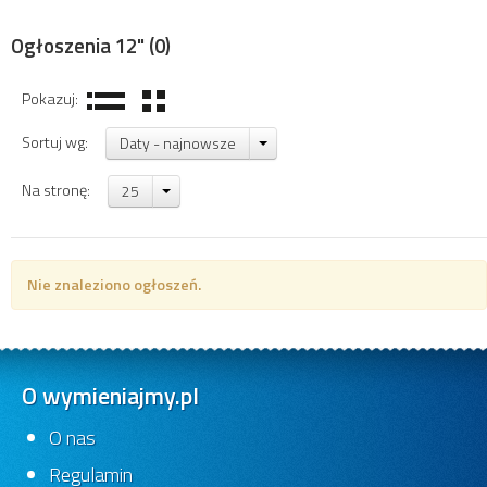
Ogłoszenia 12"
(0)
Pokazuj:
Sortuj wg:
Daty - najnowsze
Na stronę:
25
Nie znaleziono ogłoszeń.
O wymieniajmy.pl
O nas
Regulamin