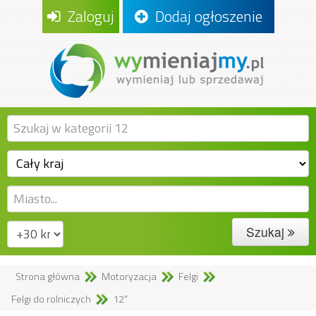
Zaloguj
Dodaj ogłoszenie
Szukaj
Strona główna
Motoryzacja
Felgi
Felgi do rolniczych
12"