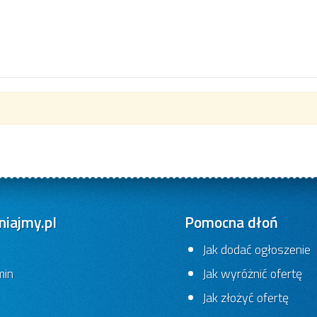
iajmy.pl
Pomocna dłoń
Jak dodać ogłoszenie
min
Jak wyróżnić ofertę
Jak złożyć ofertę