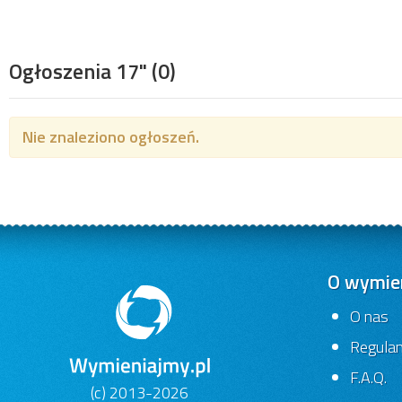
Ogłoszenia 17"
(0)
Nie znaleziono ogłoszeń.
O wymien
O nas
Regula
F.A.Q.
(c) 2013-2026