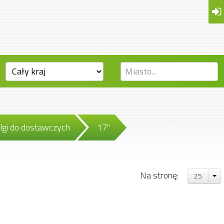
lgi do dostawczych
17"
Na stronę:
25