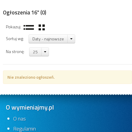
Ogłoszenia 16"
(0)
Pokazuj:
Sortuj wg:
Daty - najnowsze
Na stronę:
25
Nie znaleziono ogłoszeń.
O wymieniajmy.pl
O nas
Regulamin