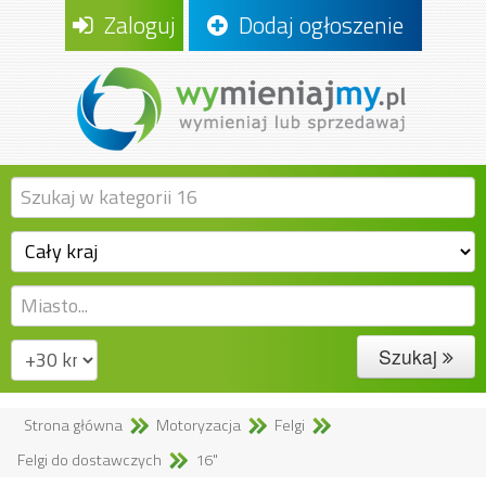
Zaloguj
Dodaj ogłoszenie
Szukaj
Strona główna
Motoryzacja
Felgi
Felgi do dostawczych
16"