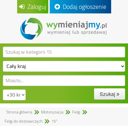
Zaloguj
Dodaj ogłoszenie
Szukaj
Strona główna
Motoryzacja
Felgi
Felgi do dostawczych
15"