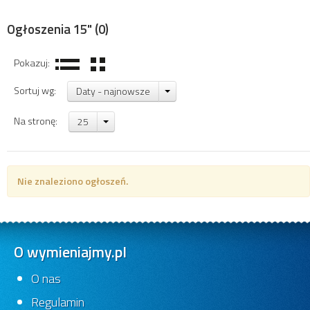
Ogłoszenia 15"
(0)
Pokazuj:
Sortuj wg:
Daty - najnowsze
Na stronę:
25
Nie znaleziono ogłoszeń.
O wymieniajmy.pl
O nas
Regulamin