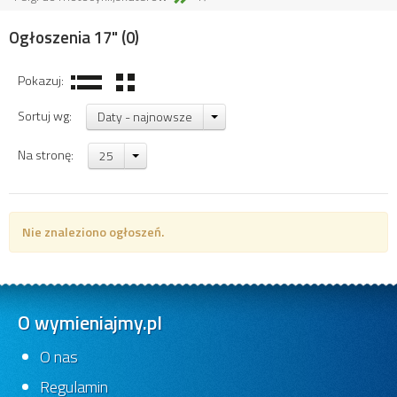
Ogłoszenia 17"
(0)
Pokazuj:
Sortuj wg:
Daty - najnowsze
Na stronę:
25
Nie znaleziono ogłoszeń.
O wymieniajmy.pl
O nas
Regulamin