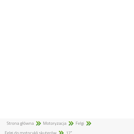
Strona główna
Motoryzacja
Felgi
Felgi do motocykli,skuterów
17"