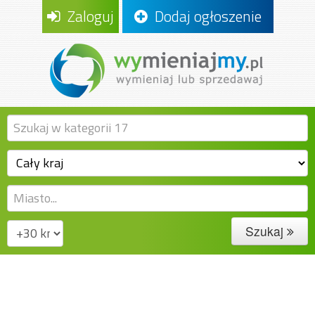
Zaloguj
Dodaj ogłoszenie
Szukaj