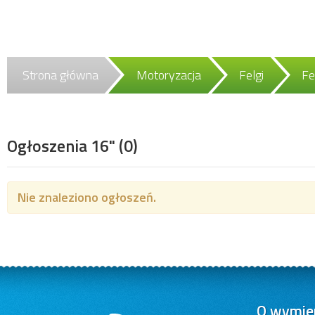
Strona główna
Motoryzacja
Felgi
Fe
Ogłoszenia 16"
(0)
Nie znaleziono ogłoszeń.
O wymien