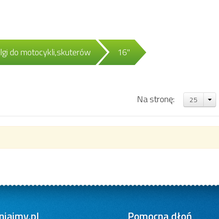
lgi do motocykli,skuterów
16"
Na stronę:
25
iajmy.pl
Pomocna dłoń