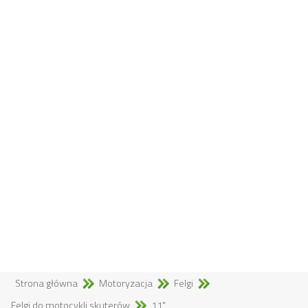
Strona główna
Motoryzacja
Felgi
Felgi do motocykli,skuterów
11"