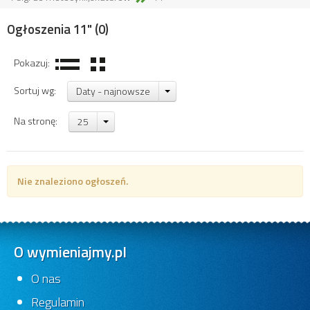
Ogłoszenia 11"
(0)
Pokazuj:
Sortuj wg:
Daty - najnowsze
Na stronę:
25
Nie znaleziono ogłoszeń.
O wymieniajmy.pl
O nas
Regulamin