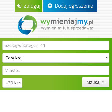
Zaloguj
Dodaj ogłoszenie
Szukaj