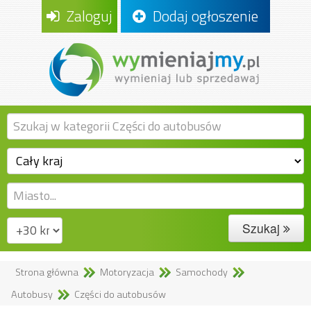
Zaloguj
Dodaj ogłoszenie
Szukaj
Strona główna
Motoryzacja
Samochody
Autobusy
Części do autobusów