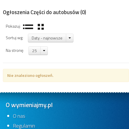
Ogłoszenia Części do autobusów
(0)
Pokazuj:
Sortuj wg:
Daty - najnowsze
Na stronę:
25
Nie znaleziono ogłoszeń.
O wymieniajmy.pl
O nas
Regulamin