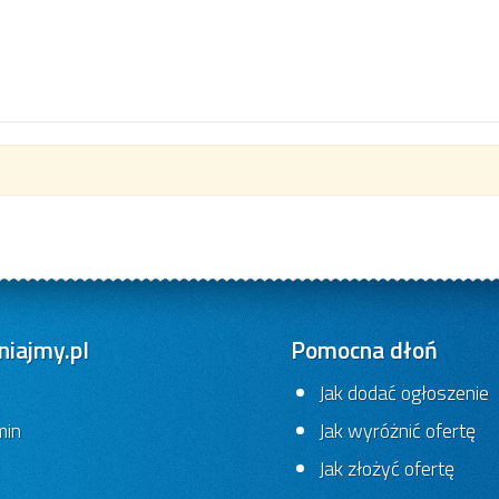
iajmy.pl
Pomocna dłoń
Jak dodać ogłoszenie
min
Jak wyróżnić ofertę
Jak złożyć ofertę