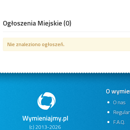
Ogłoszenia Miejskie
(0)
Nie znaleziono ogłoszeń.
O wymien
O nas
Regula
F.A.Q.
(c) 2013-2026