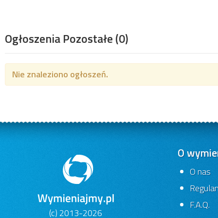
Ogłoszenia Pozostałe
(0)
Nie znaleziono ogłoszeń.
O wymien
O nas
Regula
F.A.Q.
(c) 2013-2026