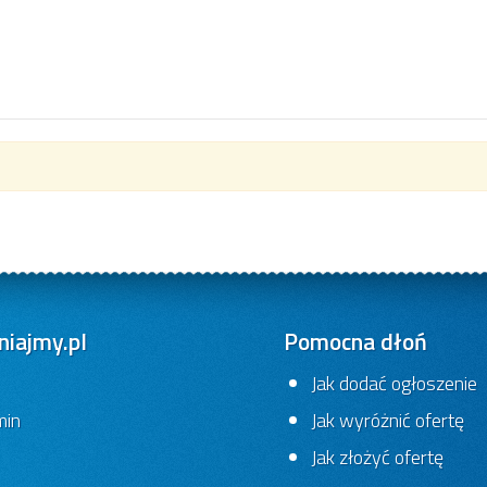
iajmy.pl
Pomocna dłoń
Jak dodać ogłoszenie
min
Jak wyróżnić ofertę
Jak złożyć ofertę