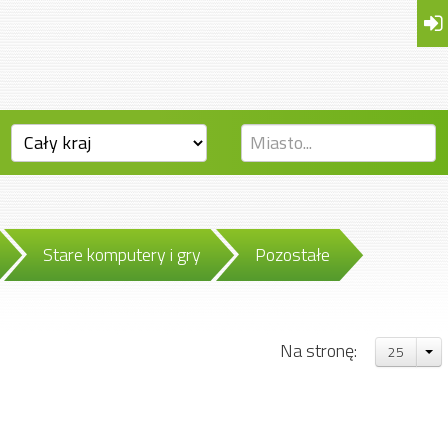
Stare komputery i gry
Pozostałe
Na stronę:
25