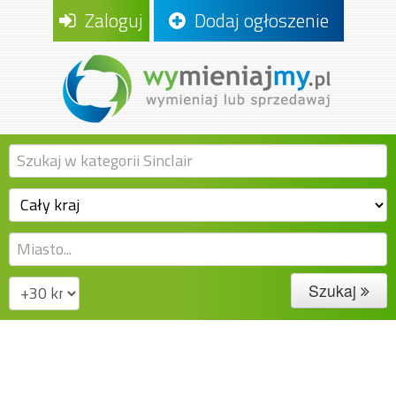
Zaloguj
Dodaj ogłoszenie
Szukaj