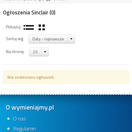
Ogłoszenia Sinclair
(0)
Pokazuj:
Sortuj wg:
Daty - najnowsze
Na stronę:
25
Nie znaleziono ogłoszeń.
O wymieniajmy.pl
O nas
Regulamin