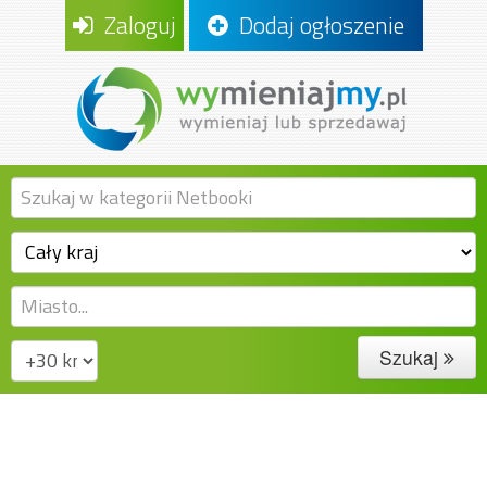
Zaloguj
Dodaj ogłoszenie
Szukaj