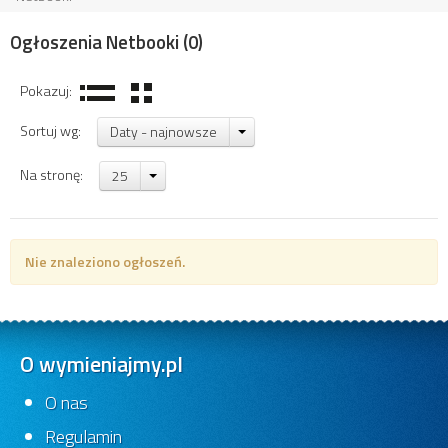
Ogłoszenia Netbooki
(0)
Pokazuj:
Sortuj wg:
Daty - najnowsze
Na stronę:
25
Nie znaleziono ogłoszeń.
O wymieniajmy.pl
O nas
Regulamin