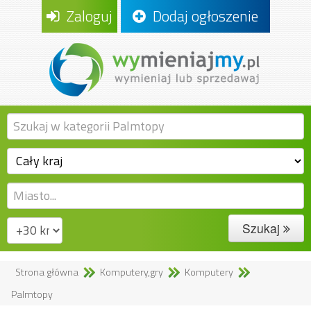
Zaloguj
Dodaj ogłoszenie
Szukaj
Strona główna
Komputery,gry
Komputery
Palmtopy