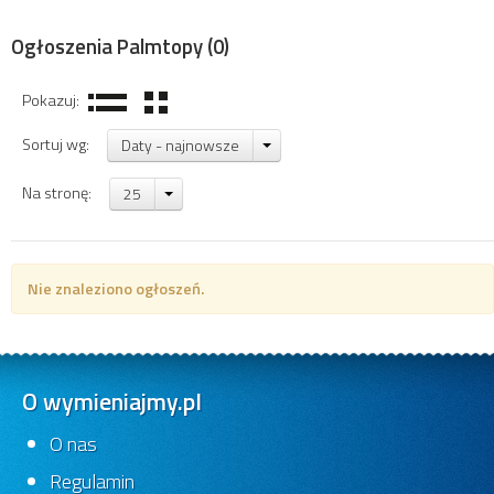
Ogłoszenia Palmtopy
(0)
Pokazuj:
Sortuj wg:
Daty - najnowsze
Na stronę:
25
Nie znaleziono ogłoszeń.
O wymieniajmy.pl
O nas
Regulamin