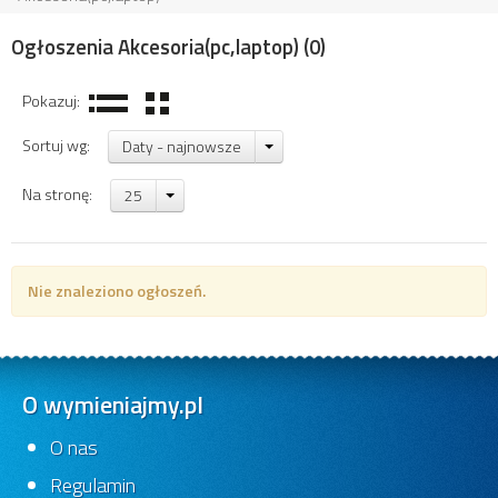
Ogłoszenia Akcesoria(pc,laptop)
(0)
Pokazuj:
Sortuj wg:
Daty - najnowsze
Na stronę:
25
Nie znaleziono ogłoszeń.
O wymieniajmy.pl
O nas
Regulamin