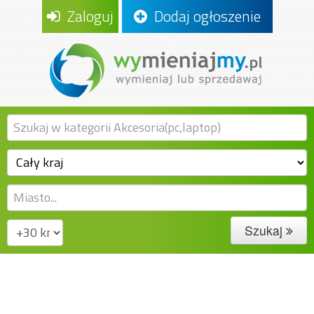
Zaloguj
Dodaj ogłoszenie
Szukaj