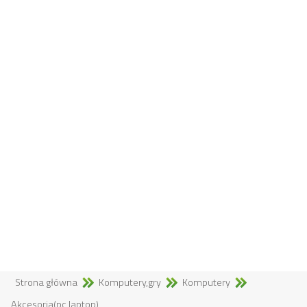
Strona główna
Komputery,gry
Komputery
Akcesoria(pc,laptop)