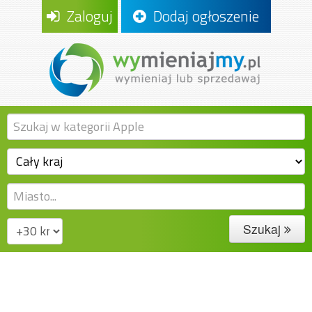
Zaloguj
Dodaj ogłoszenie
Szukaj