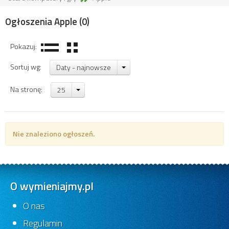
Ogłoszenia Apple
(0)
Pokazuj:
Sortuj wg:
Daty - najnowsze
Na stronę:
25
Nie znaleziono ogłoszeń.
O wymieniajmy.pl
O nas
Regulamin