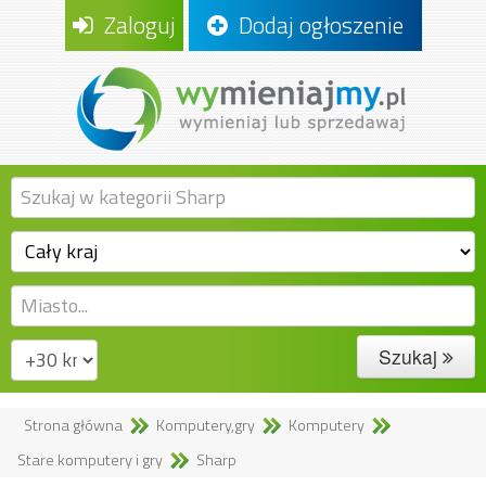
Zaloguj
Dodaj ogłoszenie
Szukaj
Strona główna
Komputery,gry
Komputery
Stare komputery i gry
Sharp