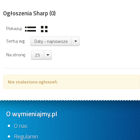
Ogłoszenia Sharp
(0)
Pokazuj:
Sortuj wg:
Daty - najnowsze
Na stronę:
25
Nie znaleziono ogłoszeń.
O wymieniajmy.pl
O nas
Regulamin