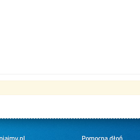
iajmy.pl
Pomocna dłoń