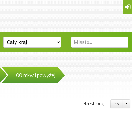
100 mkw i powyżej
Na stronę:
25