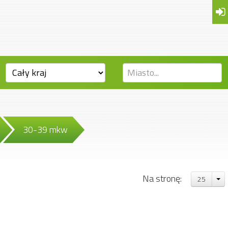
30-39 mkw
Na stronę:
25