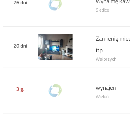
Wynajmę Kaw
26 dni
Siedlce
Zamienię mie
20 dni
itp.
Wałbrzych
wynajem
3 g.
Wieluń