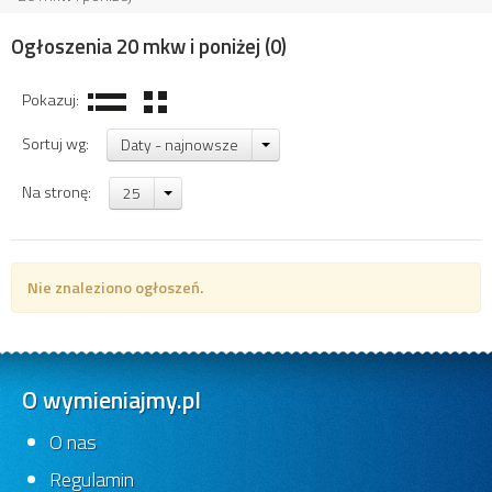
Ogłoszenia 20 mkw i poniżej
(0)
Pokazuj:
Sortuj wg:
Daty - najnowsze
Na stronę:
25
Nie znaleziono ogłoszeń.
O wymieniajmy.pl
O nas
Regulamin