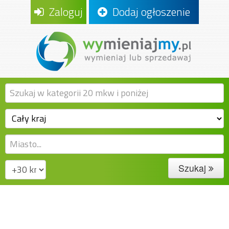
Zaloguj
Dodaj ogłoszenie
Szukaj