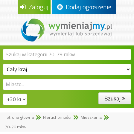
Zaloguj
Dodaj ogłoszenie
Szukaj
Strona główna
Nieruchomości
Mieszkania
70-79 mkw