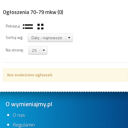
Ogłoszenia 70-79 mkw
(0)
Pokazuj:
Sortuj wg:
Daty - najnowsze
Na stronę:
25
Nie znaleziono ogłoszeń.
O wymieniajmy.pl
O nas
Regulamin