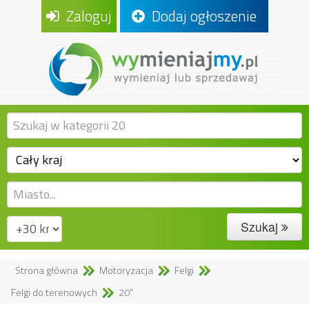
Zaloguj
Dodaj ogłoszenie
Szukaj
Strona główna
Motoryzacja
Felgi
Felgi do terenowych
20"