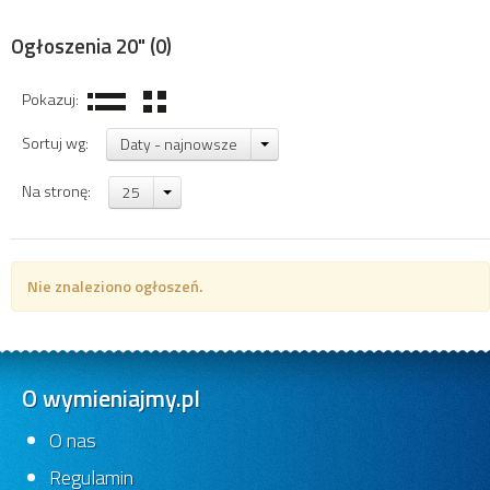
Ogłoszenia 20"
(0)
Pokazuj:
Sortuj wg:
Daty - najnowsze
Na stronę:
25
Nie znaleziono ogłoszeń.
O wymieniajmy.pl
O nas
Regulamin