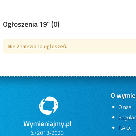
Ogłoszenia 19"
(0)
Nie znaleziono ogłoszeń.
O wymien
O nas
Regula
F.A.Q.
(c) 2013-2026