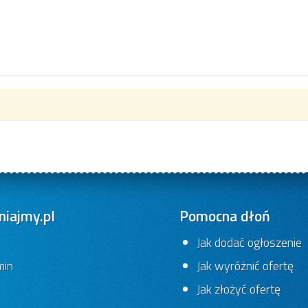
iajmy.pl
Pomocna dłoń
Jak dodać ogłoszenie
min
Jak wyróżnić ofertę
Jak złożyć ofertę