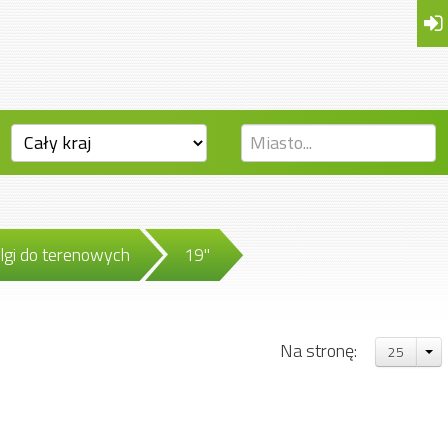
lgi do terenowych
19"
Na stronę:
25