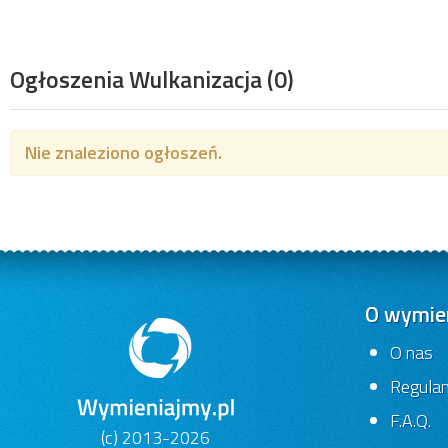
Ogłoszenia Wulkanizacja
(0)
Nie znaleziono ogłoszeń.
O wymien
O nas
Regula
F.A.Q.
(c) 2013-2026