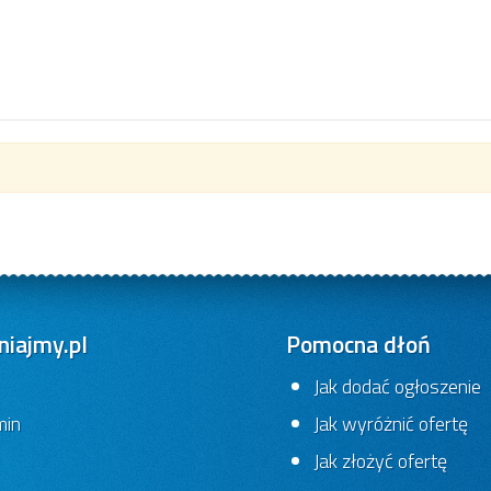
iajmy.pl
Pomocna dłoń
Jak dodać ogłoszenie
min
Jak wyróżnić ofertę
Jak złożyć ofertę