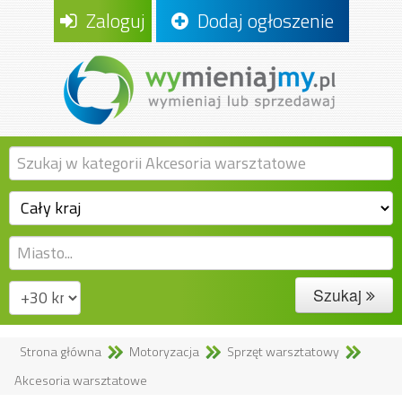
Zaloguj
Dodaj ogłoszenie
Szukaj
Strona główna
Motoryzacja
Sprzęt warsztatowy
Akcesoria warsztatowe