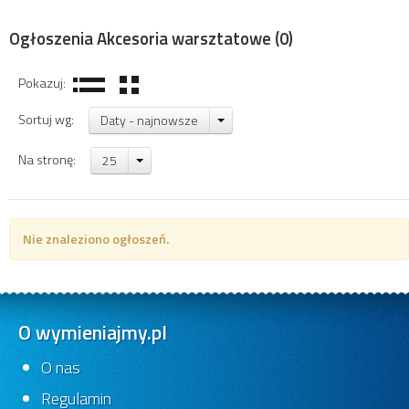
Ogłoszenia Akcesoria warsztatowe
(0)
Pokazuj:
Sortuj wg:
Daty - najnowsze
Na stronę:
25
Nie znaleziono ogłoszeń.
O wymieniajmy.pl
O nas
Regulamin