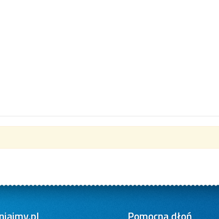
iajmy.pl
Pomocna dłoń