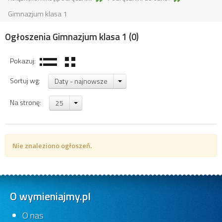
Gimnazjum klasa 1
Ogłoszenia Gimnazjum klasa 1
(0)
Pokazuj:
Sortuj wg:
Daty - najnowsze
Na stronę:
25
Nie znaleziono ogłoszeń.
O wymieniajmy.pl
O nas