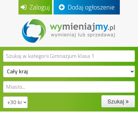
Zaloguj
Dodaj ogłoszenie
Szukaj