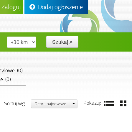
Zaloguj
Dodaj ogłoszenie
Szukaj
nylowe (0)
e (0)
Pokazuj:
Sortuj wg:
Daty - najnowsze