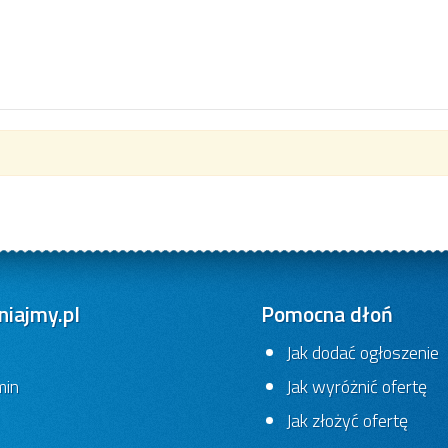
iajmy.pl
Pomocna dłoń
Jak dodać ogłoszenie
min
Jak wyróżnić ofertę
Jak złożyć ofertę