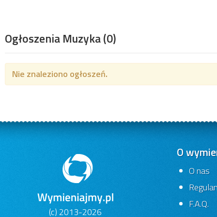
Ogłoszenia Muzyka
(0)
Nie znaleziono ogłoszeń.
O wymien
O nas
Regula
F.A.Q.
(c) 2013-2026