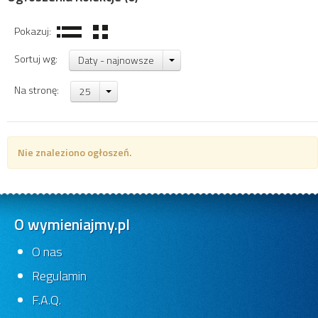
Pokazuj:
Sortuj wg:
Daty - najnowsze
Na stronę:
25
Nie znaleziono ogłoszeń.
O wymieniajmy.pl
O nas
Regulamin
F.A.Q.