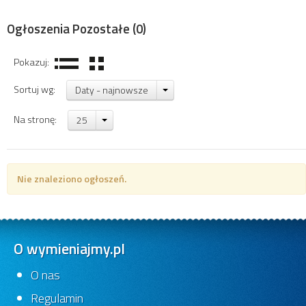
Ogłoszenia Pozostałe
(0)
Pokazuj:
Sortuj wg:
Daty - najnowsze
Na stronę:
25
Nie znaleziono ogłoszeń.
O wymieniajmy.pl
O nas
Regulamin