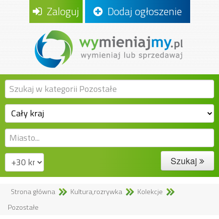
Zaloguj
Dodaj ogłoszenie
Szukaj
Strona główna
Kultura,rozrywka
Kolekcje
Pozostałe