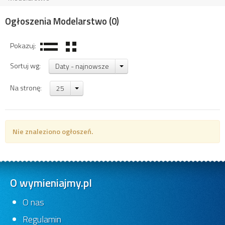
Ogłoszenia Modelarstwo
(0)
Pokazuj:
Sortuj wg:
Daty - najnowsze
Na stronę:
25
Nie znaleziono ogłoszeń.
O wymieniajmy.pl
O nas
Regulamin