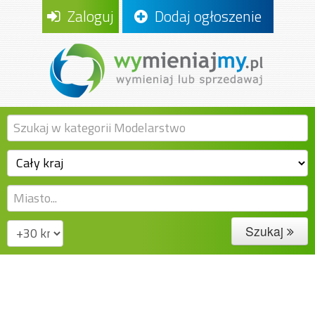
Zaloguj
Dodaj ogłoszenie
Szukaj