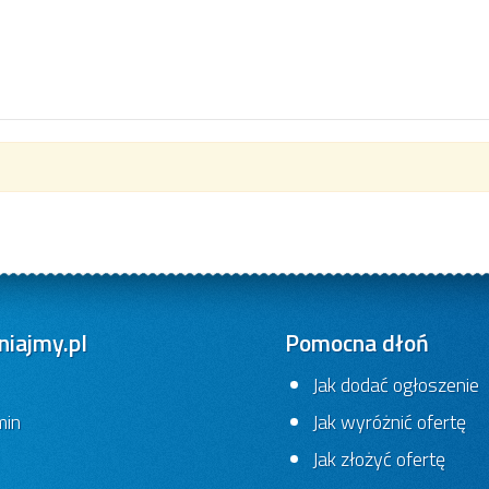
iajmy.pl
Pomocna dłoń
Jak dodać ogłoszenie
min
Jak wyróżnić ofertę
Jak złożyć ofertę