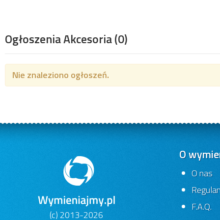
Ogłoszenia Akcesoria
(0)
Nie znaleziono ogłoszeń.
O wymien
O nas
Regula
F.A.Q.
(c) 2013-2026