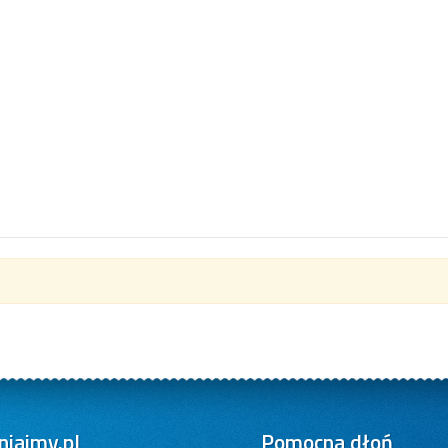
iajmy.pl
Pomocna dłoń