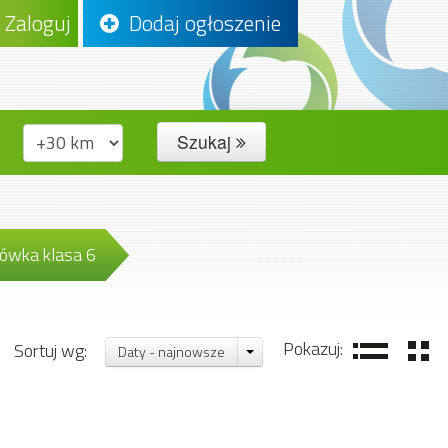
Zaloguj
Dodaj ogłoszenie
Szukaj
ówka klasa 6
Pokazuj:
Sortuj wg:
Daty - najnowsze