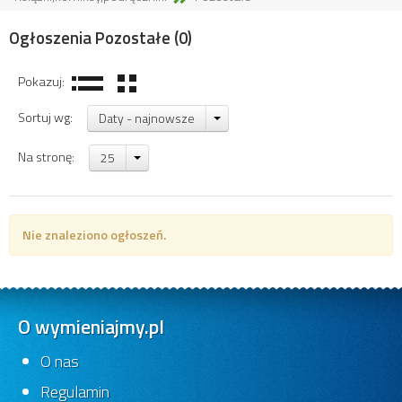
Ogłoszenia Pozostałe
(0)
Pokazuj:
Sortuj wg:
Daty - najnowsze
Na stronę:
25
Nie znaleziono ogłoszeń.
O wymieniajmy.pl
O nas
Regulamin