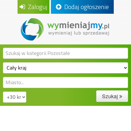
Zaloguj
Dodaj ogłoszenie
Szukaj