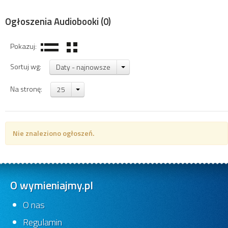
Ogłoszenia Audiobooki
(0)
Pokazuj:
Sortuj wg:
Daty - najnowsze
Na stronę:
25
Nie znaleziono ogłoszeń.
O wymieniajmy.pl
O nas
Regulamin