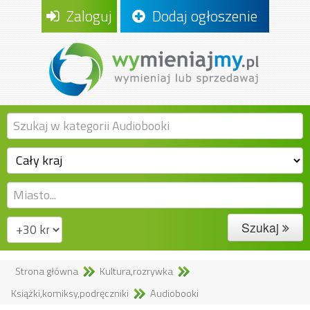
Zaloguj
Dodaj ogłoszenie
Szukaj
Strona główna
Kultura,rozrywka
Książki,komiksy,podręczniki
Audiobooki