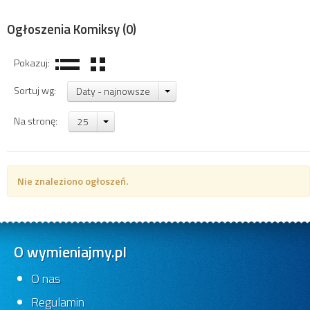
Ogłoszenia Komiksy
(0)
Pokazuj:
Sortuj wg:
Daty - najnowsze
Na stronę:
25
Nie znaleziono ogłoszeń.
O wymieniajmy.pl
O nas
Regulamin