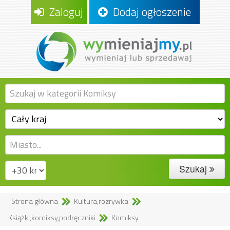
Zaloguj
Dodaj ogłoszenie
Szukaj
Strona główna
Kultura,rozrywka
Książki,komiksy,podręczniki
Komiksy