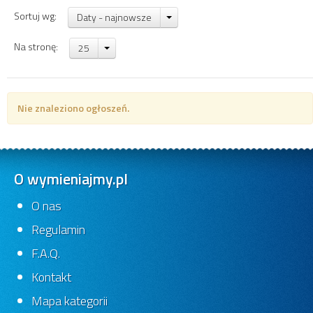
Sortuj wg:
Daty - najnowsze
Na stronę:
25
Nie znaleziono ogłoszeń.
O wymieniajmy.pl
O nas
Regulamin
F.A.Q.
Kontakt
Mapa kategorii