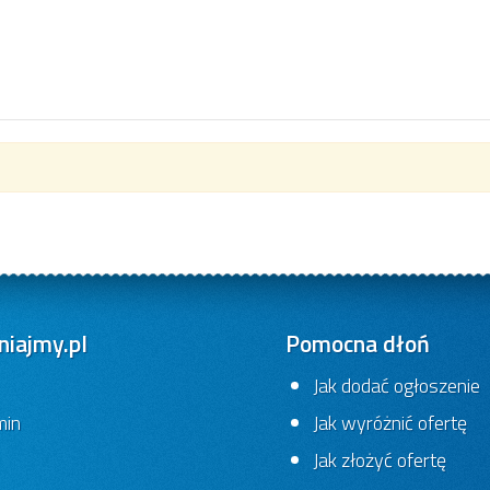
iajmy.pl
Pomocna dłoń
Jak dodać ogłoszenie
min
Jak wyróżnić ofertę
Jak złożyć ofertę