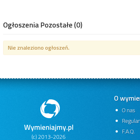
Ogłoszenia Pozostałe
(0)
Nie znaleziono ogłoszeń.
O wymien
O nas
Regula
F.A.Q.
(c) 2013-2026