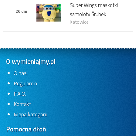
Super Wings maskotki
26 dni
samoloty Śrubek
Katowice
O wymieniajmy.pl
O nas
Regulamin
F.A.Q.
Kontakt
Mapa kategorii
Pomocna dłoń