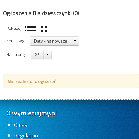
Ogłoszenia Dla dziewczynki
(0)
Pokazuj:
Sortuj wg:
Daty - najnowsze
Na stronę:
25
Nie znaleziono ogłoszeń.
O wymieniajmy.pl
O nas
Regulamin