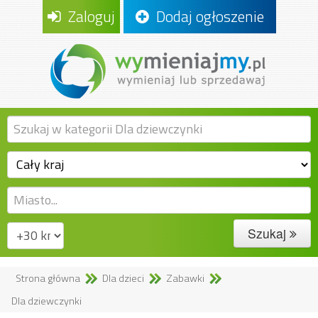
Zaloguj
Dodaj ogłoszenie
Szukaj
Strona główna
Dla dzieci
Zabawki
Dla dziewczynki