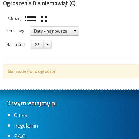
Ogłoszenia Dla niemowląt
(0)
Pokazuj:
Sortuj wg:
Daty - najnowsze
Na stronę:
25
Nie znaleziono ogłoszeń.
O wymieniajmy.pl
O nas
Regulamin
F.A.Q.