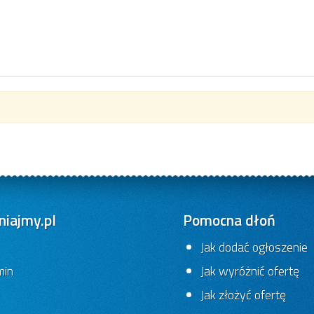
iajmy.pl
Pomocna dłoń
Jak dodać ogłoszenie
min
Jak wyróżnić ofertę
Jak złożyć ofertę