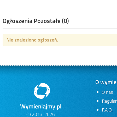
Ogłoszenia Pozostałe
(0)
Nie znaleziono ogłoszeń.
O wymien
O nas
Regula
F.A.Q.
(c) 2013-2026